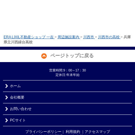
ERA LIXIL不動産ショップ 一吉
>
周辺施設案内
>
川西市
>
川西市の高校
>
兵庫
県立川西緑台高校
ページトップに戻る
営業時間:9：00～17：30
定休日:年末年始
ホーム
会社概要
お問い合わせ
PCサイト
プライバシーポリシー
利用規約
｜アクセスマップ
｜