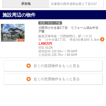
所在地
兵庫県川西市清和台西２丁目3-57
施設周辺の物件
売買｜中古一戸建
川西市けやき坂1丁目 リフォーム済み中古
戸建
阪急宝塚本線「川西能勢口」駅 バス12
分 「けやき坂1丁目」 停歩3分車10分 5.1km
1,898万円
間取:
5LDK
建物面積:
132.04㎡ / 39.94坪
土地面積:
226.78㎡ / 68.60坪
近くの賃貸物件をもっと見る
近くの売買物件をもっと見る