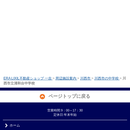
ERA LIXIL不動産ショップ 一吉
>
周辺施設案内
>
川西市
>
川西市の中学校
>
川
西市立清和台中学校
ページトップに戻る
営業時間:9：00～17：30
定休日:年末年始
ホーム