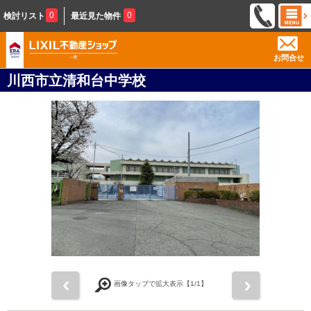
0
0
検討リスト
最近見た物件
お問合せ
川西市立清和台中学校
前
次
画像タップで拡大表示【
1
/1】