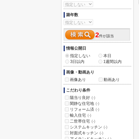
築年数
2
件が該当
情報公開日
指定しない
本日
3日以内
1週間以内
画像・動画あり
画像あり
動画あり
こだわり条件
陽当り良好
(-)
閑静な住宅地
(-)
リフォーム済
(-)
輸入住宅
(-)
二世帯住宅
(-)
システムキッチン
(-)
対面式キッチン
(-)
アイランドキッチン