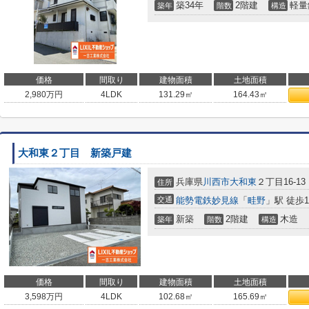
築34年
2階建
軽量
築年
階数
構造
価格
間取り
建物面積
土地面積
2,980
万円
4LDK
131.29㎡
164.43㎡
大和東２丁目 新築戸建
兵庫県
川西市
大和東
２丁目16-13
住所
交通
能勢電鉄妙見線
「
畦野
」駅 徒歩1
新築
2階建
木造
築年
階数
構造
価格
間取り
建物面積
土地面積
3,598
万円
4LDK
102.68㎡
165.69㎡