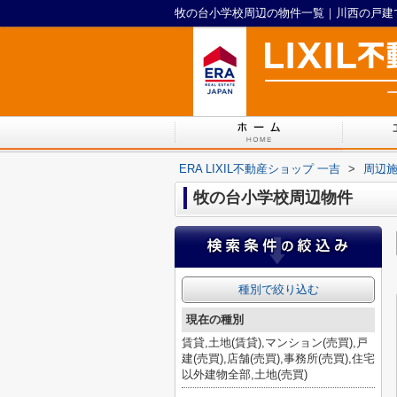
ERA LIXIL不動産ショップ 一吉
>
周辺
牧の台小学校周辺物件
種別で絞り込む
現在の種別
賃貸,土地(賃貸),マンション(売買),戸
建(売買),店舗(売買),事務所(売買),住宅
以外建物全部,土地(売買)