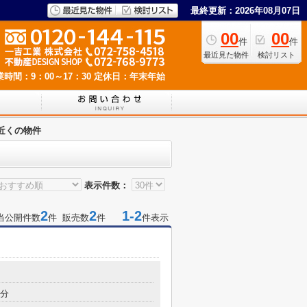
最終更新：2026年08月07日
00
00
件
件
最近見た物件
検討リスト
業時間：9：00～17：30
定休日：年末年始
近くの物件
表示件数：
2
2
1-2
当公開件数
件 販売数
件
件表示
6分