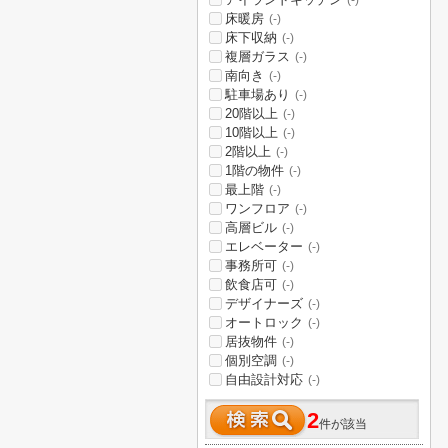
(-)
床暖房
(-)
床下収納
(-)
複層ガラス
(-)
南向き
(-)
駐車場あり
(-)
20階以上
(-)
10階以上
(-)
2階以上
(-)
1階の物件
(-)
最上階
(-)
ワンフロア
(-)
高層ビル
(-)
エレベーター
(-)
事務所可
(-)
飲食店可
(-)
デザイナーズ
(-)
オートロック
(-)
居抜物件
(-)
個別空調
(-)
自由設計対応
(-)
2
件が該当