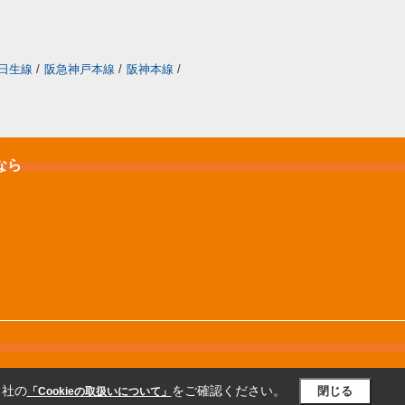
日生線
/
阪急神戸本線
/
阪神本線
/
なら
当社の
をご確認ください。
閉じる
「Cookieの取扱いについて」