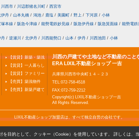
川西市
/
川辺郡猪名川町
/
西宮市
北伊丹
/
山本丸橋
/
鴻池
/
鹿塩
/
美園町
/
野上
/
下河原
/
小林
宝塚本線
/
阪急今津線
/
能勢電鉄妙見線
/
阪急伊丹線
/
阪急箕面線
/
能勢電鉄
伊丹
/
逆瀬川
/
北伊丹
/
川西能勢口
/
山本
/
伊丹
/
川西池田
/
小林
川西の戸建てや土地など不動産のこと
【賃貸】新築・築浅
ERA LIXIL不動産ショップ 一吉
【賃貸】一人暮らし
【賃貸】ファミリー
兵庫県川西市中央町１４－２３
【売買】築浅物件
TEL:072-758-4518
【売買】新築戸建て
FAX:072-759-2212
Copyright(c) LIXIL不動産ショップ一吉
All Rights Reserved.
LIXIL不動産ショップ加盟店は、すべて独立自営の会社です。
を目的として、クッキー（Cookie）を使用しています。
詳しくは、