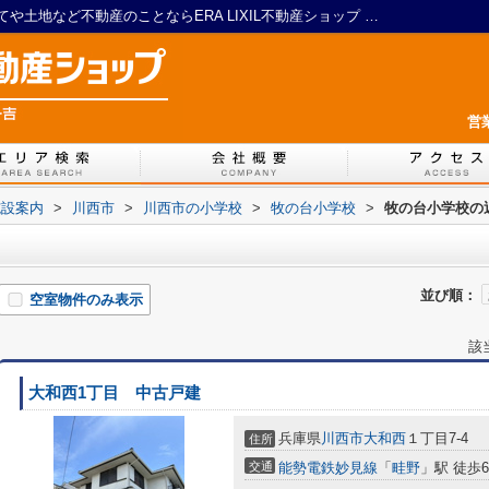
牧の台小学校周辺の物件一覧｜川西の戸建てや土地など不動産のことならERA LIXIL不動産ショップ 一吉
営
施設案内
>
川西市
>
川西市の小学校
>
牧の台小学校
>
牧の台小学校の
並び順：
空室物件のみ表示
該
大和西1丁目 中古戸建
兵庫県
川西市
大和西
１丁目7-4
住所
交通
能勢電鉄妙見線
「
畦野
」駅 徒歩