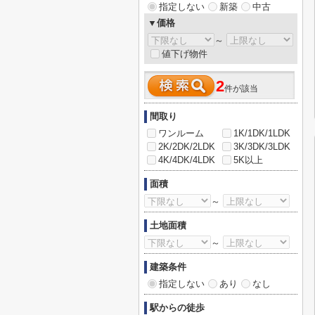
指定しない
新築
中古
▼価格
～
値下げ物件
2
件が該当
間取り
ワンルーム
1K/1DK/1LDK
2K/2DK/2LDK
3K/3DK/3LDK
4K/4DK/4LDK
5K以上
面積
～
土地面積
～
建築条件
指定しない
あり
なし
駅からの徒歩