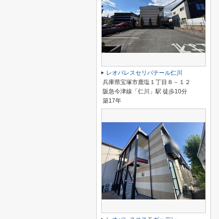
レオパレスセリバテール仁川
兵庫県宝塚市鹿塩１丁目８－１２
阪急今津線「仁川」駅 徒歩10分
築17年