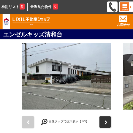
0
0
検討リスト
最近見た物件
お問合せ
エンゼルキッズ清和台
前
次
画像タップで拡大表示【
1
/3】