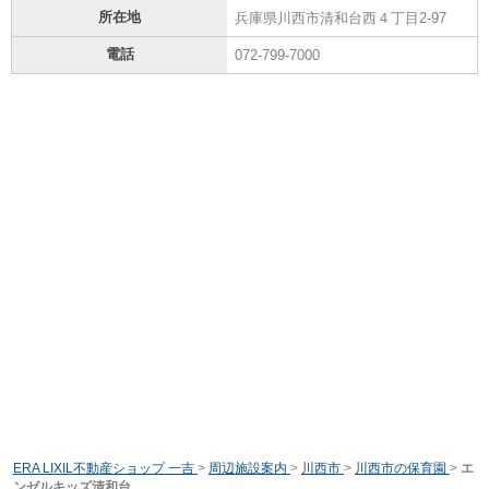
所在地
兵庫県川西市清和台西４丁目2-97
電話
072-799-7000
ERA LIXIL不動産ショップ 一吉
>
周辺施設案内
>
川西市
>
川西市の保育園
>
エ
ンゼルキッズ清和台