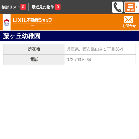
0
0
検討リスト
最近見た物件
お問合せ
藤ヶ丘幼稚園
所在地
兵庫県川西市湯山台１丁目38-4
電話
072-793-6264