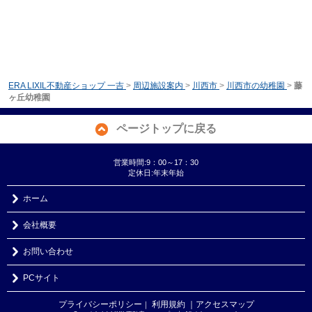
ERA LIXIL不動産ショップ 一吉
>
周辺施設案内
>
川西市
>
川西市の幼稚園
>
藤
ヶ丘幼稚園
ページトップに戻る
営業時間:9：00～17：30
定休日:年末年始
ホーム
会社概要
お問い合わせ
PCサイト
プライバシーポリシー
利用規約
｜アクセスマップ
｜