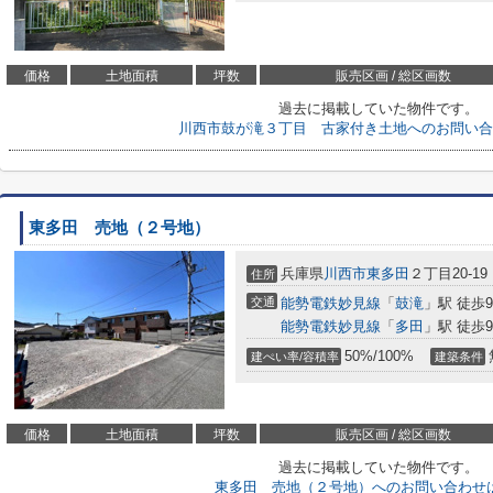
価格
土地面積
坪数
販売区画 / 総区画数
過去に掲載していた物件です。
川西市鼓が滝３丁目 古家付き土地へのお問い合
東多田 売地（２号地）
兵庫県
川西市
東多田
２丁目20-19
住所
交通
能勢電鉄妙見線
「
鼓滝
」駅 徒歩
能勢電鉄妙見線
「
多田
」駅 徒歩
50%/100%
建ぺい率/容積率
建築条件
価格
土地面積
坪数
販売区画 / 総区画数
過去に掲載していた物件です。
東多田 売地（２号地）へのお問い合わせ