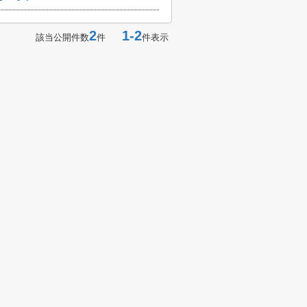
2
1-2
該当公開件数
件
件表示