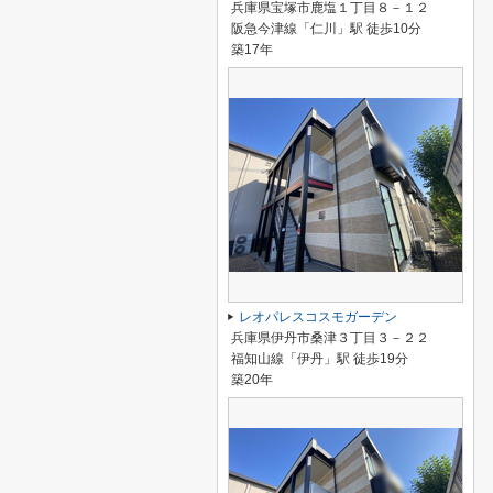
兵庫県宝塚市鹿塩１丁目８－１２
阪急今津線「仁川」駅 徒歩10分
築17年
レオパレスコスモガーデン
兵庫県伊丹市桑津３丁目３－２２
福知山線「伊丹」駅 徒歩19分
築20年