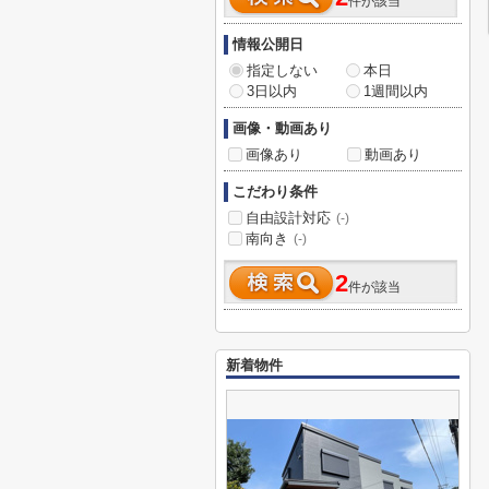
件が該当
情報公開日
指定しない
本日
3日以内
1週間以内
画像・動画あり
画像あり
動画あり
こだわり条件
自由設計対応
(-)
南向き
(-)
2
件が該当
新着物件