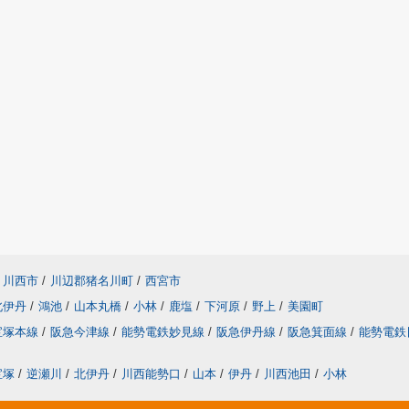
川西市
/
川辺郡猪名川町
/
西宮市
北伊丹
/
鴻池
/
山本丸橋
/
小林
/
鹿塩
/
下河原
/
野上
/
美園町
宝塚本線
/
阪急今津線
/
能勢電鉄妙見線
/
阪急伊丹線
/
阪急箕面線
/
能勢電鉄
宝塚
/
逆瀬川
/
北伊丹
/
川西能勢口
/
山本
/
伊丹
/
川西池田
/
小林