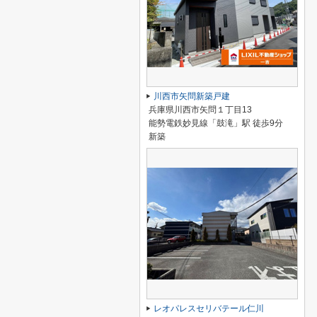
川西市矢問新築戸建
兵庫県川西市矢問１丁目13
能勢電鉄妙見線「鼓滝」駅 徒歩9分
新築
レオパレスセリバテール仁川