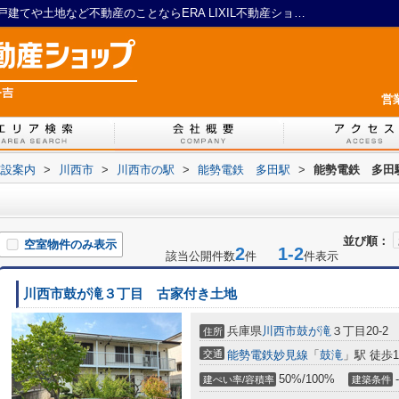
能勢電鉄 多田駅周辺の物件一覧｜川西の戸建てや土地など不動産のことならERA LIXIL不動産ショップ 一吉
営
施設案内
>
川西市
>
川西市の駅
>
能勢電鉄 多田駅
>
能勢電鉄 多田
並び順：
空室物件のみ表示
2
1-2
該当公開件数
件
件表示
川西市鼓が滝３丁目 古家付き土地
兵庫県
川西市
鼓が滝
３丁目20-2
住所
交通
能勢電鉄妙見線
「
鼓滝
」駅 徒歩1
50%/100%
-
建ぺい率/容積率
建築条件