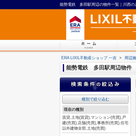
ERA LIXIL不動産ショップ 一吉
>
周辺
能勢電鉄 多田駅周辺物件
種別で絞り込む
現在の種別
賃貸,土地(賃貸),マンション(売買),戸
建(売買),店舗(売買),事務所(売買),住宅
以外建物全部,土地(売買)