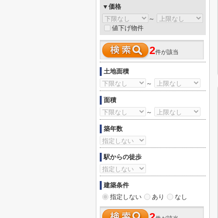
▼価格
～
値下げ物件
2
件が該当
土地面積
～
面積
～
築年数
駅からの徒歩
建築条件
指定しない
あり
なし
2