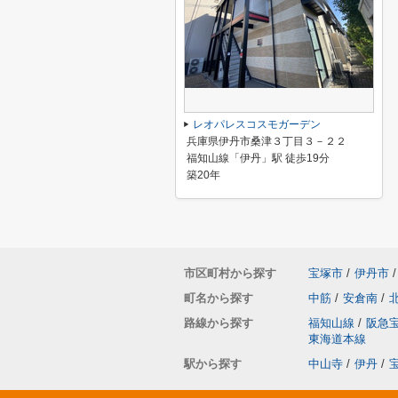
レオパレスコスモガーデン
兵庫県伊丹市桑津３丁目３－２２
福知山線「伊丹」駅 徒歩19分
築20年
市区町村から探す
宝塚市
/
伊丹市
/
町名から探す
中筋
/
安倉南
/
路線から探す
福知山線
/
阪急
東海道本線
駅から探す
中山寺
/
伊丹
/