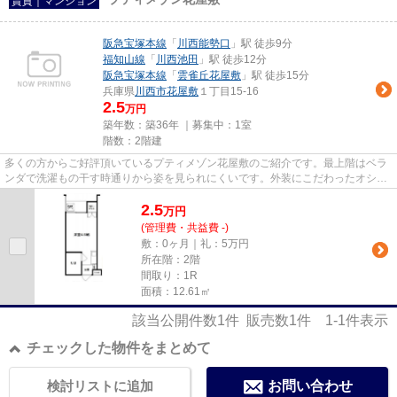
賃貸｜マンション
阪急宝塚本線
「
川西能勢口
」駅 徒歩9分
福知山線
「
川西池田
」駅 徒歩12分
阪急宝塚本線
「
雲雀丘花屋敷
」駅 徒歩15分
兵庫県
川西市
花屋敷
１丁目15-16
2.5
万円
築年数：築36年 ｜募集中：
1室
階数：2階建
多くの方からご好評頂いているプティメゾン花屋敷のご紹介です。最上階はベラ
ンダで洗濯もの干す時通りから姿を見られにくいです。外装にこだわったオシャ
レなデザインのマンションで...
2.5
万
円
(管理費・共益費 -)
敷：0ヶ月｜礼：5万円
所在階：2階
間取り：1R
面積：12.61㎡
該当公開件数
1
件 販売数
1
件
1-1
件表示
チェックした物件をまとめて
検討リストに追加
お問い合わせ