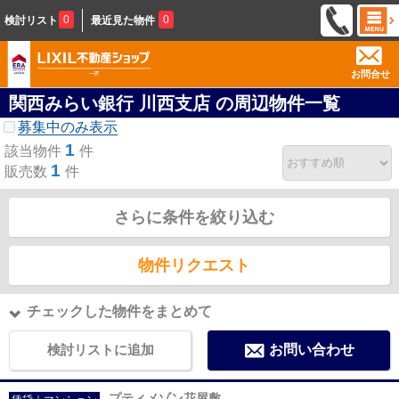
0
0
検討リスト
最近見た物件
お問合せ
関西みらい銀行 川西支店 の周辺物件一覧
募集中のみ表示
1
該当物件
件
1
販売数
件
さらに条件を絞り込む
物件リクエスト
チェックした物件をまとめて
検討リストに追加
お問い合わせ
プティメゾン花屋敷