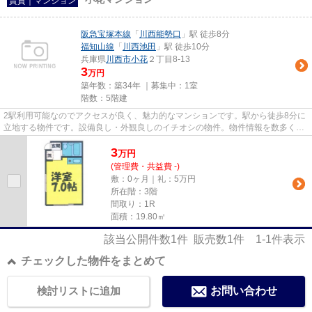
賃貸｜マンション
阪急宝塚本線
「
川西能勢口
」駅 徒歩8分
福知山線
「
川西池田
」駅 徒歩10分
兵庫県
川西市
小花
２丁目8-13
3
万円
築年数：築34年 ｜募集中：
1室
階数：5階建
2駅利用可能なのでアクセスが良く、魅力的なマンションです。駅から徒歩8分に
立地する物件です。設備良し・外観良しのイチオシの物件。物件情報を数多く取
り揃えている当社は、お客様...
3
万
円
(管理費・共益費 -)
敷：0ヶ月｜礼：5万円
所在階：3階
間取り：1R
面積：19.80㎡
該当公開件数
1
件 販売数
1
件
1-1
件表示
チェックした物件をまとめて
検討リストに追加
お問い合わせ