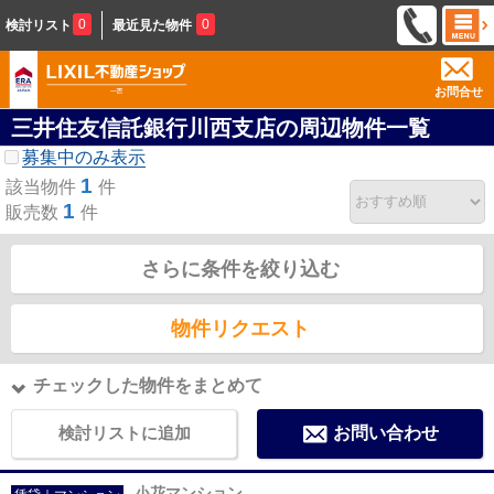
0
0
検討リスト
最近見た物件
お問合せ
三井住友信託銀行川西支店の周辺物件一覧
募集中のみ表示
1
該当物件
件
1
販売数
件
さらに条件を絞り込む
物件リクエスト
チェックした物件をまとめて
検討リストに追加
お問い合わせ
小花マンション