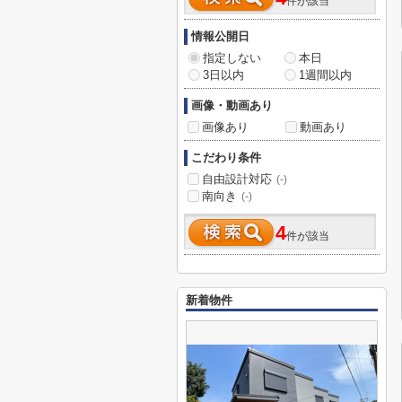
件が該当
情報公開日
指定しない
本日
3日以内
1週間以内
画像・動画あり
画像あり
動画あり
こだわり条件
自由設計対応
(-)
南向き
(-)
4
件が該当
新着物件