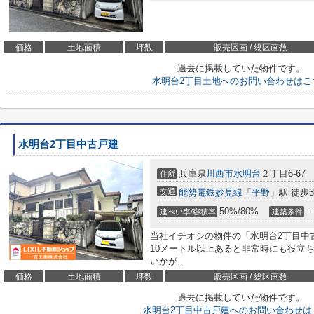
価格
土地面積
坪数
販売区画 / 総区画数
過去に掲載していた物件です。
水明台2丁目土地へのお問い合わせはこ
水明台2丁目中古戸建
兵庫県
川西市
水明台
２丁目6-67
住所
交通
能勢電鉄妙見線
「
平野
」駅 徒歩3
50%/80%
-
建ぺい率/容積率
建築条件
当社イチオシの物件の「水明台2丁目中
10メートル以上あると非常時にも役立
いかが...
価格
土地面積
坪数
販売区画 / 総区画数
過去に掲載していた物件です。
水明台2丁目中古戸建へのお問い合わせは