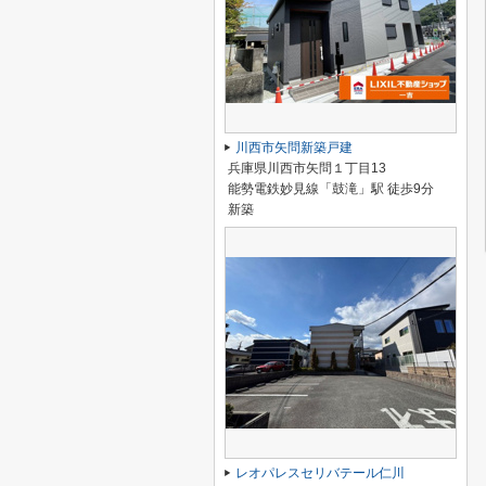
川西市矢問新築戸建
兵庫県川西市矢問１丁目13
能勢電鉄妙見線「鼓滝」駅 徒歩9分
新築
レオパレスセリバテール仁川