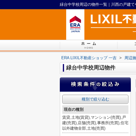
緑台中学校周辺の物件一覧｜川西の戸建てや土
ERA LIXIL不動産ショップ 一吉
>
周辺
緑台中学校周辺物件
種別で絞り込む
現在の種別
賃貸,土地(賃貸),マンション(売買),戸
建(売買),店舗(売買),事務所(売買),住宅
以外建物全部,土地(売買)