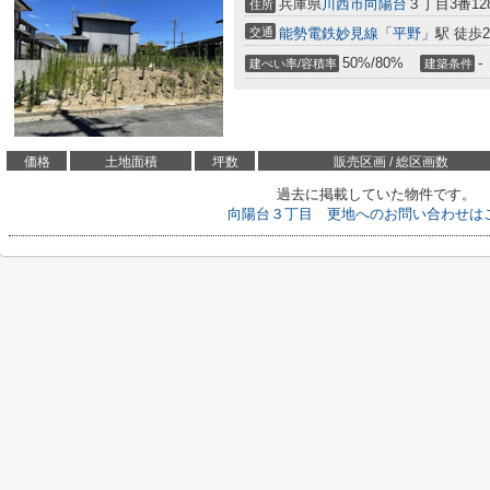
兵庫県
川西市
向陽台
３丁目3番12
住所
交通
能勢電鉄妙見線
「
平野
」駅 徒歩2
50%/80%
-
建ぺい率/容積率
建築条件
価格
土地面積
坪数
販売区画 / 総区画数
過去に掲載していた物件です。
向陽台３丁目 更地へのお問い合わせは