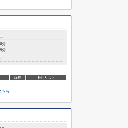
1
8分
9分
無
詳細
検討リスト
こちら