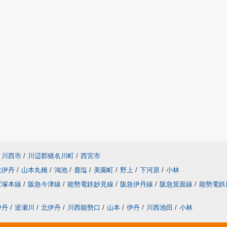
川西市
/
川辺郡猪名川町
/
西宮市
北伊丹
/
山本丸橋
/
鴻池
/
鹿塩
/
美園町
/
野上
/
下河原
/
小林
宝塚本線
/
阪急今津線
/
能勢電鉄妙見線
/
阪急伊丹線
/
阪急箕面線
/
能勢電鉄
伊丹
/
逆瀬川
/
北伊丹
/
川西能勢口
/
山本
/
伊丹
/
川西池田
/
小林