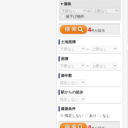
▼価格
～
値下げ物件
4
件が該当
土地面積
～
面積
～
築年数
駅からの徒歩
建築条件
指定しない
あり
なし
4