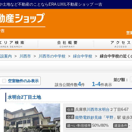
地など不動産のことならERA LIXIL不動産ショップ 一吉
営
施設案内
>
川西市
>
川西市の中学校
>
緑台中学校
>
緑台中学校の近く
並び順：
空室物件のみ表示
4
1-4
該当公開件数
件
件表示
水明台2丁目土地
兵庫県
川西市
水明台
２丁目6-67
住所
交通
能勢電鉄妙見線
「
平野
」駅 徒歩3
50%/80%
-
建ぺい率/容積率
建築条件