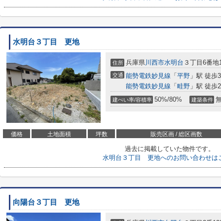
水明台３丁目 更地
兵庫県
川西市
水明台
３丁目6番地1
住所
交通
能勢電鉄妙見線
「
平野
」駅 徒歩3
能勢電鉄妙見線
「
畦野
」駅 徒歩2
50%/80%
建ぺい率/容積率
建築条件
価格
土地面積
坪数
販売区画 / 総区画数
過去に掲載していた物件です。
水明台３丁目 更地へのお問い合わせは
向陽台３丁目 更地