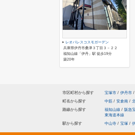
レオパレスコスモガーデン
兵庫県伊丹市桑津３丁目３－２２
福知山線「伊丹」駅 徒歩19分
築20年
市区町村から探す
宝塚市
/
伊丹市
/
町名から探す
中筋
/
安倉南
/
路線から探す
福知山線
/
阪急
東海道本線
駅から探す
中山寺
/
宝塚
/