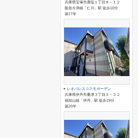
兵庫県宝塚市鹿塩１丁目８－１２
阪急今津線「仁川」駅 徒歩10分
築17年
レオパレスコスモガーデン
兵庫県伊丹市桑津３丁目３－２２
福知山線「伊丹」駅 徒歩19分
築20年