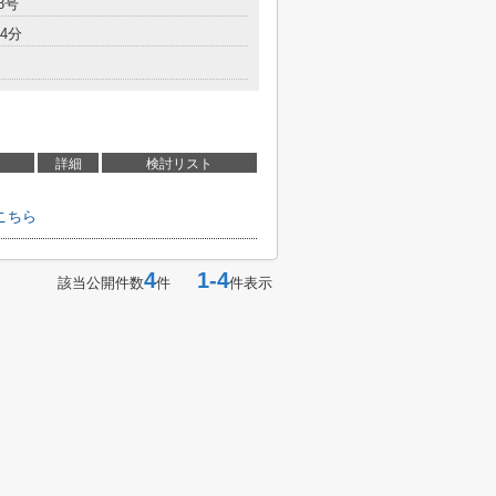
8号
4分
詳細
検討リスト
こちら
4
1-4
該当公開件数
件
件表示