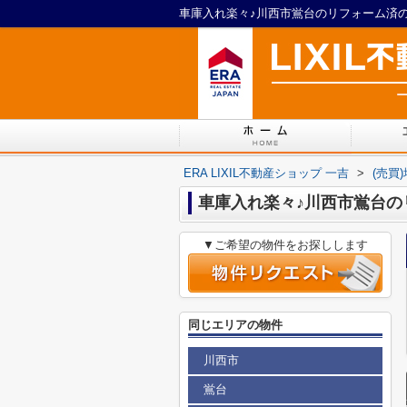
ERA LIXIL不動産ショップ 一吉
>
(売買
車庫入れ楽々♪川西市鴬台の
▼ご希望の物件をお探しします
同じエリアの物件
川西市
鴬台