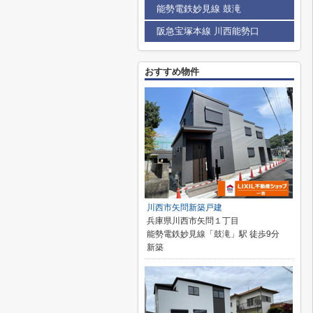
能勢電鉄妙見線 鼓滝
阪急宝塚本線 川西能勢口
おすすめ物件
川西市矢問新築戸建
兵庫県川西市矢問１丁目
能勢電鉄妙見線「鼓滝」駅 徒歩9分
新築