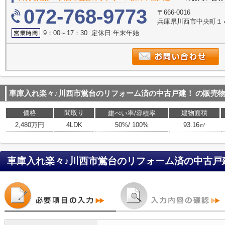
072-768-9773
〒666-0016
兵庫県川西市中央町１
9：00～17：30 定休日:年末年始
車庫入れ楽々♪川西市鴬台のリフォーム済の中古戸建！
の販売
価格
間取り
建物面積
建ぺい率/容積率
2,480万円
4LDK
50%/ 100%
93.16㎡
車庫入れ楽々♪川西市鴬台のリフォーム済の中古戸