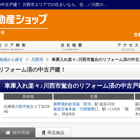
車庫入れ楽々♪川西市鴬台のリフォーム済の中古戸建！ 川西市エリアでの住まいなら、住...／川西の戸建てや土地など不動産のことならERA LIXIL不動産ショップ 一吉
営
)地域から探す
>
川西市
>
車庫入れ楽々♪川西市鴬台のリフォーム済の中古
リフォーム済の中古戸建！
車庫入れ楽々♪川西市鴬台のリフォーム済の中古戸
所在地
交通
能勢電鉄妙見線
「
鼓滝
」駅 徒歩13分
築
兵庫県
川西市
鴬台
２丁目29-
阪急宝塚本線
「
川西能勢口
」駅 バス6分 「鴬
2
46
台」 停歩8分
木
物件情報
周辺施設