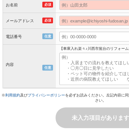
お名前
必須
メールアドレス
必須
電話番号
任意
【車庫入れ楽々♪川西市鴬台のリフォー
内容
任意
※
利用規約
及び
プライバシーポリシー
を必ずお読みください。左記内容に同
さい。
未入力項目がありま