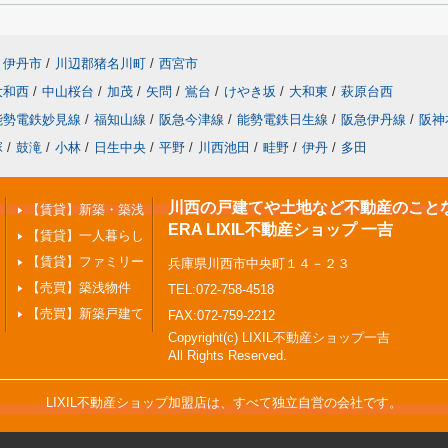
伊丹市
/
川辺郡猪名川町
/
西宮市
大和西
/
中山桜台
/
加茂
/
矢問
/
鴬台
/
けやき坂
/
大和東
/
萩原台西
能勢電鉄妙見線
/
福知山線
/
阪急今津線
/
能勢電鉄日生線
/
阪急伊丹線
/
阪神
塚
/
鼓滝
/
小林
/
日生中央
/
平野
/
川西池田
/
畦野
/
伊丹
/
多田
川西の戸建てや土地など不動産のこと
【賃貸】新築・築浅
ERA LIXIL不動産ショップ 一吉
【賃貸】一人暮らし
【賃貸】ファミリー
兵庫県川西市中央町１４－２３
【売買】築浅物件
TEL:072-758-4518
【売買】新築戸建て
FAX:072-759-2212
Copyright(c) LIXIL不動産ショップ一吉
All Rights Reserved.
LIXIL不動産ショップ加盟店は、すべて独立自営の会社です。