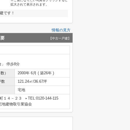
※ご覧になりたい写真をクリックすると
拡大されて表示されます。
建です！
情報の見方
概要
【中古一戸建】
台」 停歩8分
年数）
2000年 6月 ( 築26年 )
坪数
121.24㎡/36.67坪
宅地
央町１４－２３
TEL:0120-144-115
宅地建物取引業協会