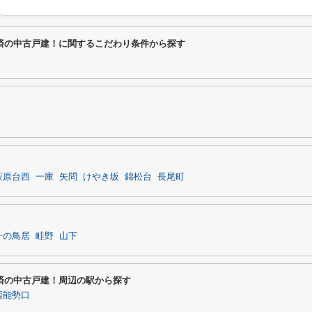
済の中古戸建！に関するこだわり条件から探す
萩原台西
一庫
矢問
けやき坂
錦松台
長尾町
一の鳥居
畦野
山下
済の中古戸建！周辺の駅から探す
西能勢口