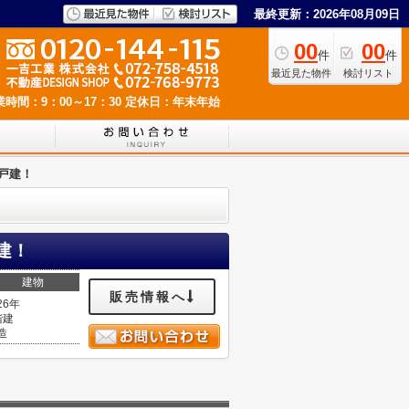
最終更新：2026年08月09日
00
00
件
件
最近見た物件
検討リスト
業時間：9：00～17：30
定休日：年末年始
戸建！
建！
建物
販売情報へ
26年
階建
造