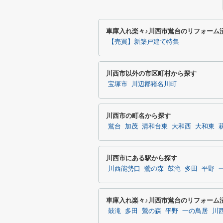
車庫入れ楽々♪川西市鴬台のリフォーム
【売買】新築戸建て特集
川西市以外の市区町村から探す
宝塚市
川辺郡猪名川町
川西市の町名から探す
鴬台
加茂
清和台東
大和西
大和東
川西市にある駅から探す
川西能勢口
鶯の森
鼓滝
多田
平野
車庫入れ楽々♪川西市鴬台のリフォーム
鼓滝
多田
鶯の森
平野
一の鳥居
川