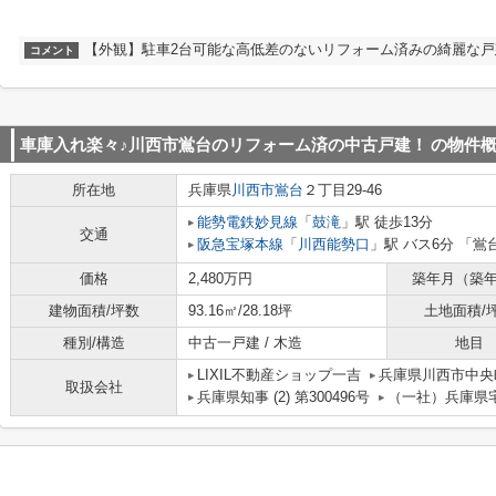
【外観】駐車2台可能な高低差のないリフォーム済みの綺麗な戸
コメント
車庫入れ楽々♪川西市鴬台のリフォーム済の中古戸建！
の物件
所在地
兵庫県
川西市
鴬台
２丁目29-46
能勢電鉄妙見線
「
鼓滝
」駅 徒歩13分
交通
阪急宝塚本線
「
川西能勢口
」駅 バス6分 「鴬
価格
2,480万円
築年月（築
建物面積/坪数
93.16㎡/28.18坪
土地面積/
種別/構造
中古一戸建 / 木造
地目
LIXIL不動産ショップ一吉
兵庫県川西市中
取扱会社
兵庫県知事 (2) 第300496号
（一社）兵庫県