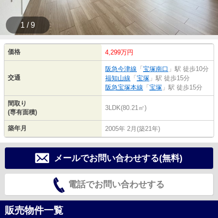
1 / 9
価格
4,299万円
阪急今津線
「
宝塚南口
」駅 徒歩10分
交通
福知山線
「
宝塚
」駅 徒歩15分
阪急宝塚本線
「
宝塚
」駅 徒歩15分
間取り
3LDK(80.21㎡)
(専有面積)
築年月
2005年 2月(築21年)
メールでお問い合わせする(無料)
電話でお問い合わせする
販売物件一覧