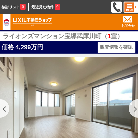
0
0
検討リスト
最近見た物件
お問合せ
ライオンズマンション宝塚武庫川町（
1
室）
価格
4,299万円
販売情報を確認