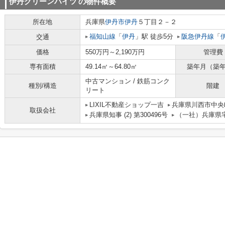
伊丹グリーンハイツ
の物件概要
所在地
兵庫県
伊丹市
伊丹
５丁目２－２
福知山線
「
伊丹
」駅 徒歩5分
阪急伊丹線
「
交通
価格
550万円～2,190万円
管理費
専有面積
49.14㎡～64.80㎡
築年月（築
中古マンション / 鉄筋コンク
種別/構造
階建
リート
LIXIL不動産ショップ一吉
兵庫県川西市中
取扱会社
兵庫県知事 (2) 第300496号
（一社）兵庫県