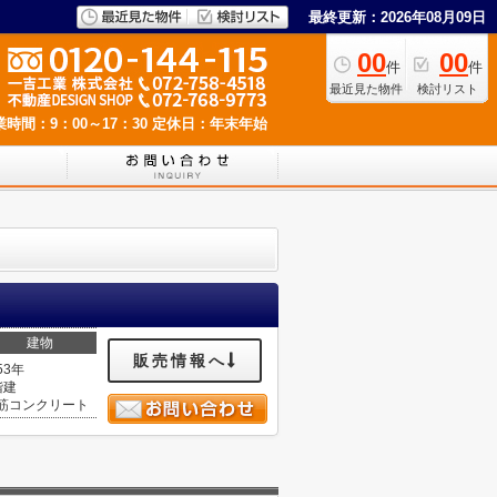
最終更新：2026年08月09日
00
00
件
件
最近見た物件
検討リスト
業時間：9：00～17：30
定休日：年末年始
建物
販売情報へ
53年
階建
筋コンクリート