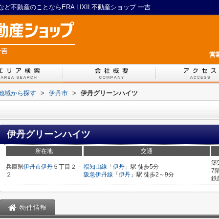
不動産のことならERA LIXIL不動産ショップ 一吉
営
)地域から探す
>
伊丹市
>
伊丹グリーンハイツ
伊丹グリーンハイツ
所在地
交通
築
兵庫県
伊丹市
伊丹
５丁目２－
福知山線
「
伊丹
」駅 徒歩5分
7
２
阪急伊丹線
「
伊丹
」駅 徒歩2～9分
鉄
物件情報