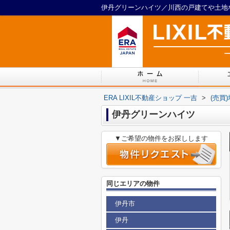
伊丹グリーンハイツ／川西の戸建てや土地など
ERA LIXIL不動産ショップ 一吉
>
(売買
伊丹グリーンハイツ
▼ご希望の物件をお探しします
同じエリアの物件
伊丹市
伊丹