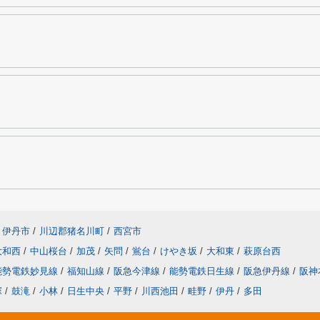
伊丹市
/
川辺郡猪名川町
/
西宮市
大和西
/
中山桜台
/
加茂
/
矢問
/
鴬台
/
けやき坂
/
大和東
/
萩原台西
能勢電鉄妙見線
/
福知山線
/
阪急今津線
/
能勢電鉄日生線
/
阪急伊丹線
/
阪神
塚
/
鼓滝
/
小林
/
日生中央
/
平野
/
川西池田
/
畦野
/
伊丹
/
多田