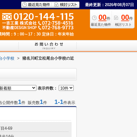
最終更新：2026年08月07日
00
00
件
件
最近見た物件
検討リスト
業時間：9：00～17：30
定休日：年末年始
台小学校
>
猪名川町立松尾台小学校の近
表示件数：
1
1
1-1
当公開件数
件 販売数
件
件表示
目4-69
徒歩14分