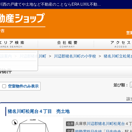
猪名川町立松尾台小学校周辺の物件一覧｜川西の戸建てや土地など不動産のことならERA LIXIL不動産ショップ 一吉
営
施設案内
>
川辺郡猪名川町
>
川辺郡猪名川町の小学校
>
猪名川町立松尾
辺物件
並び順：
空室物件のみ表示
該
猪名川町松尾台４丁目 売土地
兵庫県
川辺郡猪名川町
松尾台
４丁
住所
交通
能勢電鉄日生線
「
日生中央
」駅 