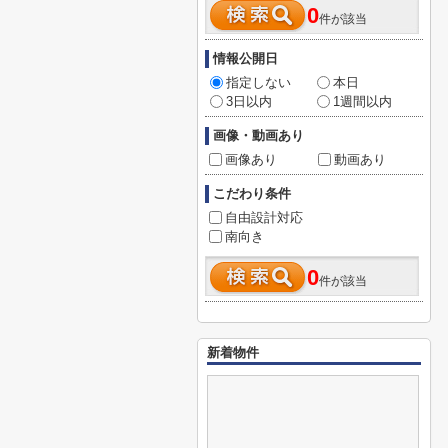
0
件が該当
情報公開日
指定しない
本日
3日以内
1週間以内
画像・動画あり
画像あり
動画あり
こだわり条件
自由設計対応
南向き
0
件が該当
新着物件