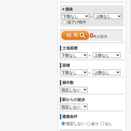
▼価格
～
値下げ物件
0
件が該当
土地面積
～
面積
～
築年数
駅からの徒歩
建築条件
指定しない
あり
なし