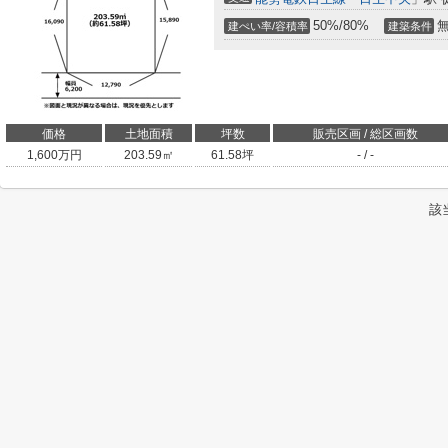
50%/80%
建ぺい率/容積率
建築条件
価格
土地面積
坪数
販売区画 / 総区画数
1,600
万円
203.59㎡
61.58坪
- / -
該