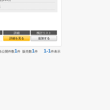
無
詳細
検討リスト
詳細を見る
追加する
1
1
1-1
当公開件数
件 販売数
件
件表示