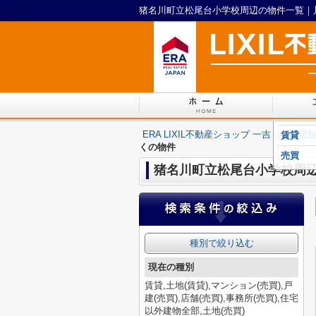
ERA LIXIL不動産ショップ 一吉
>
周辺
賃貸
くの物件
売買
猪名川町立松尾台小学校周
種別で絞り込む
現在の種別
賃貸,土地(賃貸),マンション(売買),戸
建(売買),店舗(売買),事務所(売買),住宅
以外建物全部,土地(売買)