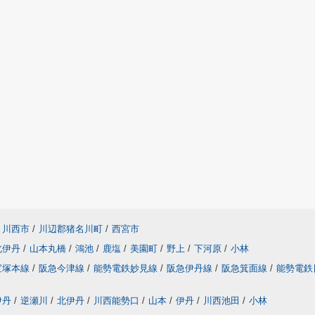
川西市
/
川辺郡猪名川町
/
西宮市
北伊丹
/
山本丸橋
/
鴻池
/
鹿塩
/
美園町
/
野上
/
下河原
/
小林
宝塚本線
/
阪急今津線
/
能勢電鉄妙見線
/
阪急伊丹線
/
阪急箕面線
/
能勢電鉄
伊丹
/
逆瀬川
/
北伊丹
/
川西能勢口
/
山本
/
伊丹
/
川西池田
/
小林