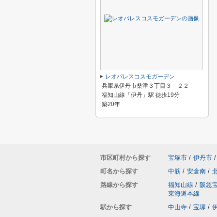
レオパレスコスモガーデン
兵庫県伊丹市桑津３丁目３－２２
福知山線「伊丹」駅 徒歩19分
築20年
市区町村から探す
宝塚市
/
伊丹市
/
町名から探す
中筋
/
安倉南
/
路線から探す
福知山線
/
阪急
東海道本線
駅から探す
中山寺
/
宝塚
/