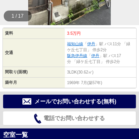
1 / 17
賃料
3.5万円
福知山線
「
伊丹
」駅 バス11分 「緑
ケ丘七丁目」 停歩2分
交通
阪急伊丹線
「
伊丹
」駅 バス17
分 「緑ケ丘七丁目」 停歩2分
間取り(面積)
3LDK(30.62㎡)
築年月
1969年 7月(築57年)
メールでお問い合わせする(無料)
電話でお問い合わせする
空室一覧