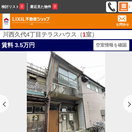
0
0
検討リスト
最近見た物件
お問合せ
川西久代4丁目テラスハウス（
1
室）
賃料
3.5万円
空室情報を確認