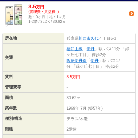
3.5
万
円
(管理費・共益費 -)
敷：0ヶ月｜礼：1ヶ月
1-2階 / 3LDK / 30.62㎡
所在地
兵庫県
川西市
久代
４丁目6-3
福知山線
「
伊丹
」駅 バス11分 「緑
ケ丘七丁目」 停歩2分
交通
阪急伊丹線
「
伊丹
」駅 バス17
分 「緑ケ丘七丁目」 停歩2分
賃料
3.5万円
管理費等
-
面積
30.62㎡
築年数
1969年 7月 (築57年)
種別/構造
テラス/木造
階建
2階建