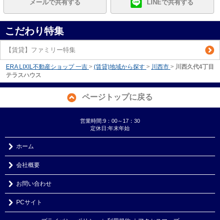
メールで共有する
LINEで共有する
こだわり特集
【賃貸】ファミリー特集
ERA LIXIL不動産ショップ 一吉
>
(賃貸)地域から探す
>
川西市
>
川西久代4丁目
テラスハウス
ページトップに戻る
営業時間:9：00～17：30
定休日:年末年始
ホーム
会社概要
お問い合わせ
PCサイト