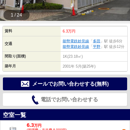
1 / 24
賃料
6.3万円
能勢電鉄妙見線
「
多田
」駅 徒歩6分
交通
能勢電鉄妙見線
「
平野
」駅 徒歩12分
間取り(面積)
1K(23.18㎡)
築年月
2001年 5月(築25年)
メールでお問い合わせする(無料)
電話でお問い合わせする
空室一覧
6.3
万
円