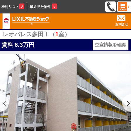
0
0
検討リスト
最近見た物件
お問合せ
レオパレス多田Ⅰ（
1
室）
賃料
6.3万円
空室情報を確認