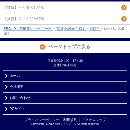
【賃貸】一人暮らし特集
【賃貸】ファミリー特集
ERA LIXIL不動産ショップ 一吉
>
(賃貸)地域から探す
>
川西市
>
レオパレス多
田Ⅰ
ページトップに戻る
営業時間:9：00～17：30
定休日:年末年始
ホーム
会社概要
お問い合わせ
PCサイト
プライバシーポリシー
利用規約
｜アクセスマップ
｜
Copyright(c) LIXIL不動産ショップ一吉 All rights reserved.