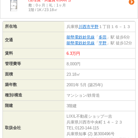
(管理費・共益費 8,000円)
敷：0ヶ月｜礼：1ヶ月
1階 / 1K / 23.18㎡
所在地
兵庫県
川西市
平野
１丁目１６－１３
能勢電鉄妙見線
「
多田
」駅 徒歩6分
交通
能勢電鉄妙見線
「
平野
」駅 徒歩12分
賃料
6.3万円
管理費等
8,000円
面積
23.18㎡
築年数
2001年 5月 (築25年)
種別/構造
マンション/鉄骨造
階建
3階建
LIXIL不動産ショップ一吉
兵庫県川西市中央町１４－２３
取扱会社
TEL:0120-144-115
兵庫県知事 (2) 第300496号