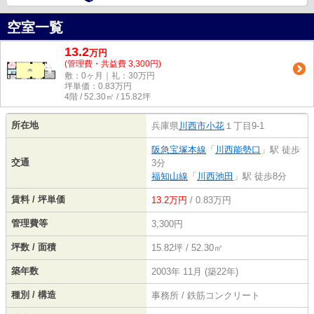
空室一覧
13.2
万
円
(管理費・共益費 3,300円)
敷：0ヶ月｜礼：30万円
坪単価：
0.83
万円
4階 / 52.30㎡ / 15.82坪
所在地
兵庫県
川西市
小花
１丁目9-1
阪急宝塚本線
「
川西能勢口
」駅 徒歩
交通
3分
福知山線
「
川西池田
」駅 徒歩8分
賃料 / 坪単価
13.2万円
/ 0.83万円
管理費等
3,300円
坪数 / 面積
15.82坪 / 52.30㎡
築年数
2003年 11月 (築22年)
種別 / 構造
事務所 / 鉄筋コンクリート