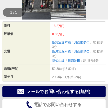
1 / 5
賃料
13.2万円
坪単価
0.83万円
阪急宝塚本線
「
川西能勢口
」駅 徒歩
3分
交通
阪急宝塚本線
「
川西能勢口
」駅 徒歩
3分
福知山線
「
川西池田
」駅 徒歩8分
面積(坪数)
52.30㎡(15.82坪)
築年月
2003年 11月(築22年)
メールでお問い合わせする(無料)
電話でお問い合わせする