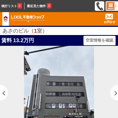
0
0
検討リスト
最近見た物件
お問合せ
あさのビル（
1
室）
賃料
13.2万円
空室情報を確認