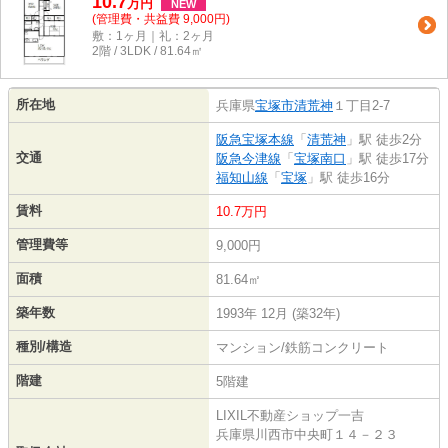
10.7
万
円
NEW
(管理費・共益費 9,000円)
敷：1ヶ月｜礼：2ヶ月
2階 / 3LDK / 81.64㎡
所在地
兵庫県
宝塚市
清荒神
１丁目2-7
阪急宝塚本線
「
清荒神
」駅 徒歩2分
交通
阪急今津線
「
宝塚南口
」駅 徒歩17分
福知山線
「
宝塚
」駅 徒歩16分
賃料
10.7万円
管理費等
9,000円
面積
81.64㎡
築年数
1993年 12月 (築32年)
種別/構造
マンション/鉄筋コンクリート
階建
5階建
LIXIL不動産ショップ一吉
兵庫県川西市中央町１４－２３