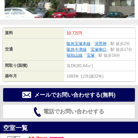
賃料
10.7万円
阪急宝塚本線
「
清荒神
」駅 徒歩2分
交通
阪急今津線
「
宝塚南口
」駅 徒歩17分
福知山線
「
宝塚
」駅 徒歩16分
間取り(面積)
3LDK(81.64㎡)
築年月
1993年 12月(築32年)
メールでお問い合わせする(無料)
電話でお問い合わせする
空室一覧