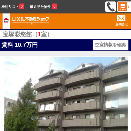
0
0
検討リスト
最近見た物件
お問合せ
宝塚彩悠館（
1
室）
賃料
10.7万円
空室情報を確認