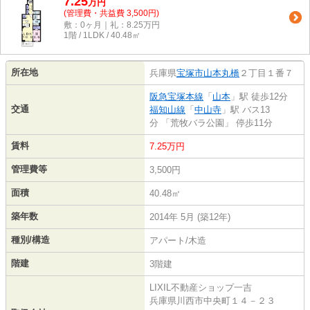
7.25
万
円
(管理費・共益費 3,500円)
敷：0ヶ月｜礼：8.25万円
1階 / 1LDK / 40.48㎡
所在地
兵庫県
宝塚市
山本丸橋
２丁目１番７
阪急宝塚本線
「
山本
」駅 徒歩12分
交通
福知山線
「
中山寺
」駅 バス13
分 「荒牧バラ公園」 停歩11分
賃料
7.25万円
管理費等
3,500円
面積
40.48㎡
築年数
2014年 5月 (築12年)
種別/構造
アパート/木造
階建
3階建
LIXIL不動産ショップ一吉
兵庫県川西市中央町１４－２３