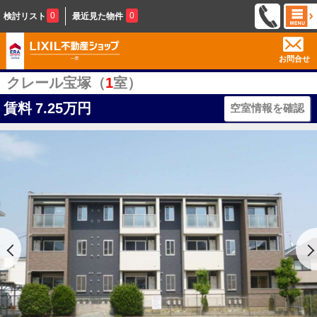
0
0
検討リスト
最近見た物件
お問合せ
クレール宝塚（
1
室）
賃料
7.25万円
空室情報を確認