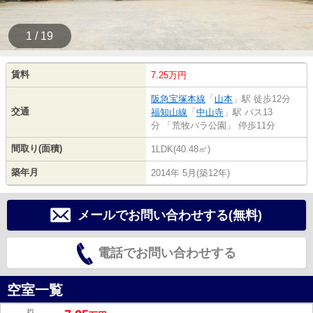
1 / 19
賃料
7.25万円
阪急宝塚本線
「
山本
」駅 徒歩12分
交通
福知山線
「
中山寺
」駅 バス13
分 「荒牧バラ公園」 停歩11分
間取り(面積)
1LDK(40.48㎡)
築年月
2014年 5月(築12年)
メールでお問い合わせする(無料)
電話でお問い合わせする
空室一覧