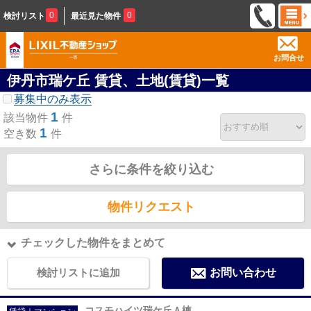
0
0
検討リスト
最近見た物件
お問合せ
伊丹市瑞ケ丘 賃貸、土地(賃貸)一覧
募集中のみ表示
1
該当物件
件
1
空き数
件
さらに条件を絞り込む
物件リクエスト
チェックした物件をまとめて
検討リストに追加
お問い合わせ
コスモハイツ瑞ケ丘Ａ棟