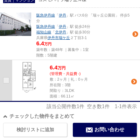
賃貸｜マンション
阪急伊丹線
「
伊丹
」駅 バス6分 「瑞ヶ丘公園前」 停歩5
分
阪急伊丹線
「
伊丹
」駅 徒歩24分
福知山線
「
北伊丹
」駅 徒歩30分
兵庫県
伊丹市
瑞ケ丘
２丁目3-1
6.4
万円
築年数：築48年 ｜募集中：
1室
階数：5階建
6.4
万
円
(管理費・共益費 -)
敷：2ヶ月｜礼：0ヶ月
所在階：3階
間取り：3LDK
面積：66.11㎡
該当公開件数
1
件 空き数
1
件
1-1
件表示
チェックした物件をまとめて
検討リストに追加
お問い合わせ