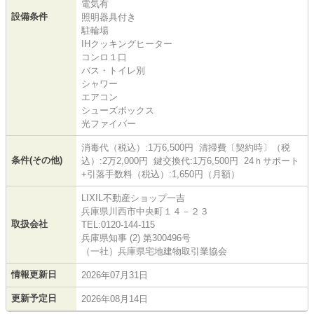
電気有
設備条件
照明器具付き
駐輪場
IHクッキングヒーター
コンロ１口
バス・トイレ別
シャワー
エアコン
シューズボックス
光ファイバー
消毒代（税込）:1万6,500円 清掃費〔契約時〕（税
条件(その他)
込）:2万2,000円 鍵交換代:1万6,500円 24ｈサポート
+引落手数料（税込）:1,650円（月額）
LIXIL不動産ショップ一吉
兵庫県川西市中央町１４－２３
取扱会社
TEL:0120-144-115
兵庫県知事 (2) 第300496号
（一社）兵庫県宅地建物取引業協会
情報更新日
2026年07月31日
更新予定日
2026年08月14日