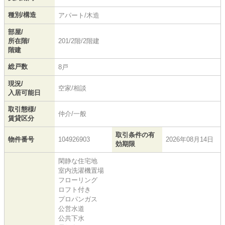
種別/構造
アパート/木造
部屋/
所在階/
201/2階/2階建
階建
総戸数
8戸
現況/
空家/相談
入居可能日
取引態様/
仲介/一般
賃貸区分
取引条件の有
物件番号
104926903
2026年08月14日
効期限
閑静な住宅地
室内洗濯機置場
フローリング
ロフト付き
プロパンガス
公営水道
公共下水