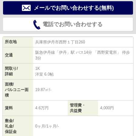
メールでお問い合わせする(無料)
電話でお問い合わせする
所在地
兵庫県
伊丹市
西野
１丁目260
阪急伊丹線
「
伊丹
」駅 バス14分 「西野変電所」 停歩
交通
3分
間取り/
1K
詳細
洋室 6.0帖
面積/
バルコニー面
19.87㎡/-
積
管理費・
賃料
4.6万円
4,000円
共益費
敷金/
礼金/
0ヶ月/1ヶ月/-
保証金