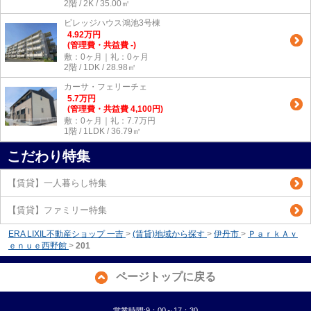
2階 / 2K / 35.00㎡
ビレッジハウス鴻池3号棟
4.92
万
円
(管理費・共益費 -)
敷：0ヶ月｜礼：0ヶ月
2階 / 1DK / 28.98㎡
カーサ・フェリーチェ
5.7
万
円
(管理費・共益費 4,100円)
敷：0ヶ月｜礼：7.7万円
1階 / 1LDK / 36.79㎡
こだわり特集
【賃貸】一人暮らし特集
【賃貸】ファミリー特集
ERA LIXIL不動産ショップ 一吉
>
(賃貸)地域から探す
>
伊丹市
>
ＰａｒｋＡｖ
ｅｎｕｅ西野館
>
201
ページトップに戻る
営業時間:9：00～17：30