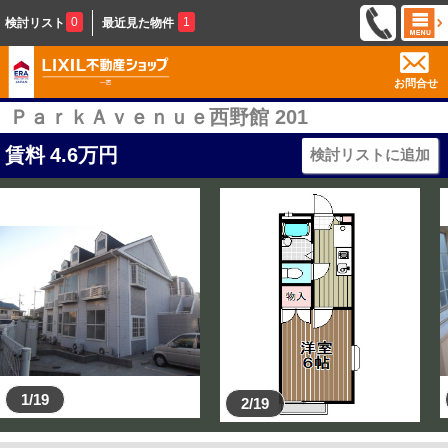
0
1
検討リスト
最近見た物件
お問合せ
ＰａｒｋＡｖｅｎｕｅ西野館 201
賃料
4.6
万円
検討リストに追加
1/19
2/19