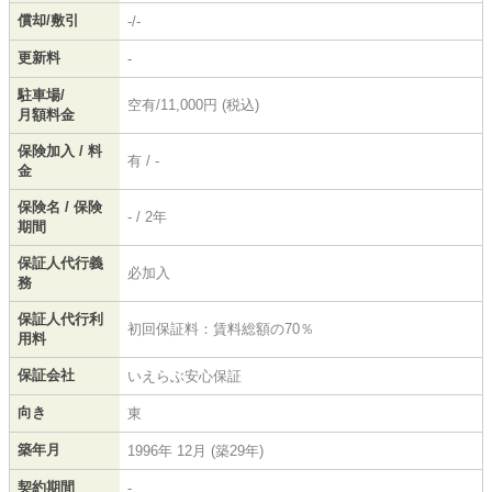
償却/敷引
-/-
更新料
-
駐車場/
空有/11,000円 (税込)
月額料金
保険加入 / 料
有 / -
金
保険名 / 保険
- / 2年
期間
保証人代行義
必加入
務
保証人代行利
初回保証料：賃料総額の70％
用料
保証会社
いえらぶ安心保証
向き
東
築年月
1996年 12月 (築29年)
契約期間
-